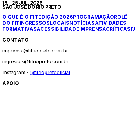
16—25 JUL, 2026
SÃO JOSÉ DO RIO PRETO
O QUE É O FIT
EDIÇÃO 2026
PROGRAMAÇÃO
ROLÊ
DO FIT
INGRESSOS
LOCAIS
NOTÍCIAS
ATIVIDADES
FORMATIVAS
ACESSIBILIDADE
IMPRENSA
CRÍTICAS
F
CONTATO
imprensa@fitriopreto.com.br
ingressos@fitriopreto.com.br
Instagram ·
@fitriopretooficial
APOIO