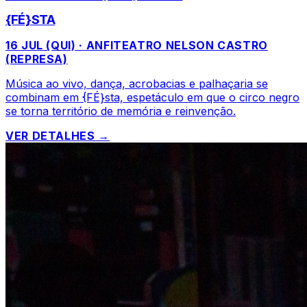
{FÉ}STA
16 JUL (QUI) · ANFITEATRO NELSON CASTRO
(REPRESA)
Música ao vivo, dança, acrobacias e palhaçaria se
combinam em {FÉ}sta, espetáculo em que o circo negro
se torna território de memória e reinvenção.
VER DETALHES →