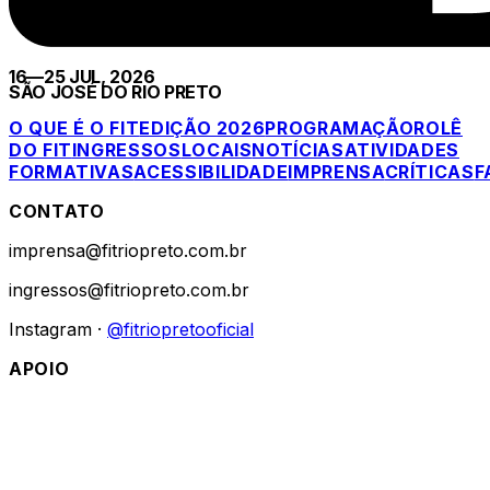
16—25 JUL, 2026
SÃO JOSÉ DO RIO PRETO
O QUE É O FIT
EDIÇÃO 2026
PROGRAMAÇÃO
ROLÊ
DO FIT
INGRESSOS
LOCAIS
NOTÍCIAS
ATIVIDADES
FORMATIVAS
ACESSIBILIDADE
IMPRENSA
CRÍTICAS
F
CONTATO
imprensa@fitriopreto.com.br
ingressos@fitriopreto.com.br
Instagram ·
@fitriopretooficial
APOIO