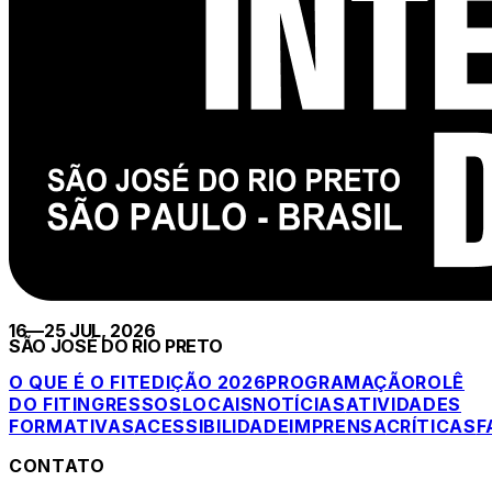
16—25 JUL, 2026
SÃO JOSÉ DO RIO PRETO
O QUE É O FIT
EDIÇÃO 2026
PROGRAMAÇÃO
ROLÊ
DO FIT
INGRESSOS
LOCAIS
NOTÍCIAS
ATIVIDADES
FORMATIVAS
ACESSIBILIDADE
IMPRENSA
CRÍTICAS
F
CONTATO