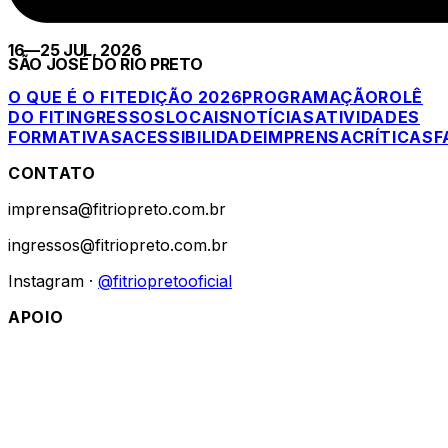
16—25 JUL, 2026
SÃO JOSÉ DO RIO PRETO
O QUE É O FIT
EDIÇÃO 2026
PROGRAMAÇÃO
ROLÊ
DO FIT
INGRESSOS
LOCAIS
NOTÍCIAS
ATIVIDADES
FORMATIVAS
ACESSIBILIDADE
IMPRENSA
CRÍTICAS
F
CONTATO
imprensa@fitriopreto.com.br
ingressos@fitriopreto.com.br
Instagram ·
@fitriopretooficial
APOIO