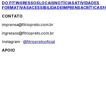
DO FIT
INGRESSOS
LOCAIS
NOTÍCIAS
ATIVIDADES
FORMATIVAS
ACESSIBILIDADE
IMPRENSA
CRÍTICAS
F
CONTATO
imprensa@fitriopreto.com.br
ingressos@fitriopreto.com.br
Instagram ·
@fitriopretooficial
APOIO