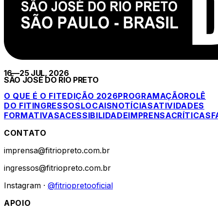
16—25 JUL, 2026
SÃO JOSÉ DO RIO PRETO
O QUE É O FIT
EDIÇÃO 2026
PROGRAMAÇÃO
ROLÊ
DO FIT
INGRESSOS
LOCAIS
NOTÍCIAS
ATIVIDADES
FORMATIVAS
ACESSIBILIDADE
IMPRENSA
CRÍTICAS
F
CONTATO
imprensa@fitriopreto.com.br
ingressos@fitriopreto.com.br
Instagram ·
@fitriopretooficial
APOIO