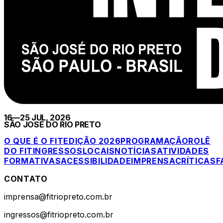
16—25 JUL, 2026
SÃO JOSÉ DO RIO PRETO
O QUE É O FIT
EDIÇÃO 2026
PROGRAMAÇÃO
ROLÊ
DO FIT
INGRESSOS
LOCAIS
NOTÍCIAS
ATIVIDADES
FORMATIVAS
ACESSIBILIDADE
IMPRENSA
CRÍTICAS
F
CONTATO
imprensa@fitriopreto.com.br
ingressos@fitriopreto.com.br