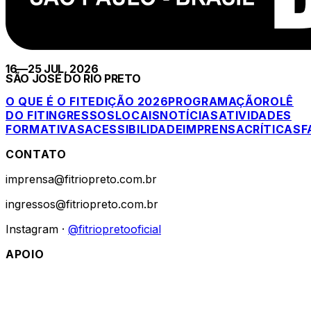
16—25 JUL, 2026
SÃO JOSÉ DO RIO PRETO
O QUE É O FIT
EDIÇÃO 2026
PROGRAMAÇÃO
ROLÊ
DO FIT
INGRESSOS
LOCAIS
NOTÍCIAS
ATIVIDADES
FORMATIVAS
ACESSIBILIDADE
IMPRENSA
CRÍTICAS
F
CONTATO
imprensa@fitriopreto.com.br
ingressos@fitriopreto.com.br
Instagram ·
@fitriopretooficial
APOIO