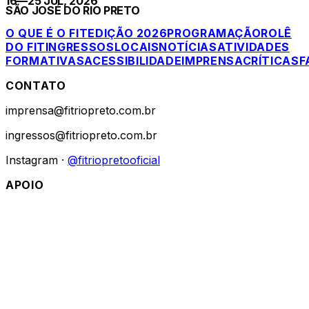
16—25 JUL, 2026
SÃO JOSÉ DO RIO PRETO
O QUE É O FIT
EDIÇÃO 2026
PROGRAMAÇÃO
ROLÊ
DO FIT
INGRESSOS
LOCAIS
NOTÍCIAS
ATIVIDADES
FORMATIVAS
ACESSIBILIDADE
IMPRENSA
CRÍTICAS
F
CONTATO
imprensa@fitriopreto.com.br
ingressos@fitriopreto.com.br
Instagram ·
@fitriopretooficial
APOIO