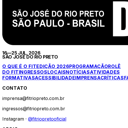
16—25 JUL, 2026
SÃO JOSÉ DO RIO PRETO
O QUE É O FIT
EDIÇÃO 2026
PROGRAMAÇÃO
ROLÊ
DO FIT
INGRESSOS
LOCAIS
NOTÍCIAS
ATIVIDADES
FORMATIVAS
ACESSIBILIDADE
IMPRENSA
CRÍTICAS
F
CONTATO
imprensa@fitriopreto.com.br
ingressos@fitriopreto.com.br
Instagram ·
@fitriopretooficial