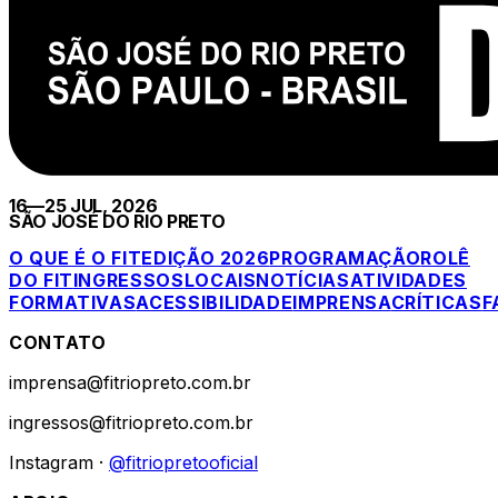
16—25 JUL, 2026
SÃO JOSÉ DO RIO PRETO
O QUE É O FIT
EDIÇÃO 2026
PROGRAMAÇÃO
ROLÊ
DO FIT
INGRESSOS
LOCAIS
NOTÍCIAS
ATIVIDADES
FORMATIVAS
ACESSIBILIDADE
IMPRENSA
CRÍTICAS
F
CONTATO
imprensa@fitriopreto.com.br
ingressos@fitriopreto.com.br
Instagram ·
@fitriopretooficial