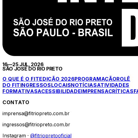
16—25 JUL, 2026
SÃO JOSÉ DO RIO PRETO
O QUE É O FIT
EDIÇÃO 2026
PROGRAMAÇÃO
ROLÊ
DO FIT
INGRESSOS
LOCAIS
NOTÍCIAS
ATIVIDADES
FORMATIVAS
ACESSIBILIDADE
IMPRENSA
CRÍTICAS
F
CONTATO
imprensa@fitriopreto.com.br
ingressos@fitriopreto.com.br
Instagram ·
@fitriopretooficial